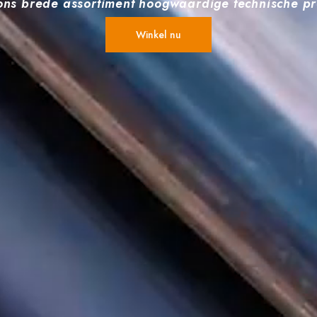
ns ​​brede assortiment hoogwaardige technische p
Winkel nu