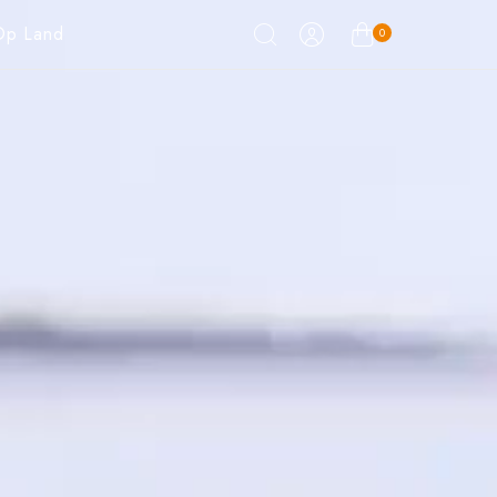
Op Land
0