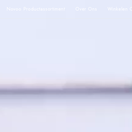
Novoo Productassortiment
Over Ons
Winkelen 